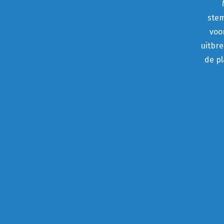
stem
voo
uitbre
de pl