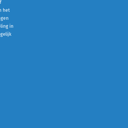
f
n het
ngen
ling in
gelijk